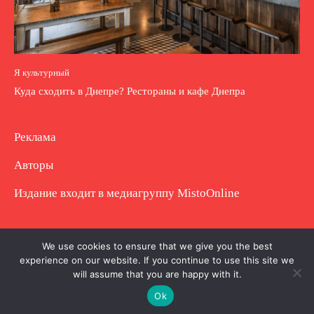
Я культурный
Куда сходить в Днепре? Рестораны и кафе Днепра
Реклама
Авторы
Издание входит в медиагруппу
MistoOnline
Copyright © Полное использование материала
We use cookies to ensure that we give you the best
experience on our website. If you continue to use this site we
запрещено. Частично разрешено с гиперссылкой.
will assume that you are happy with it.
Ok
.
.
.