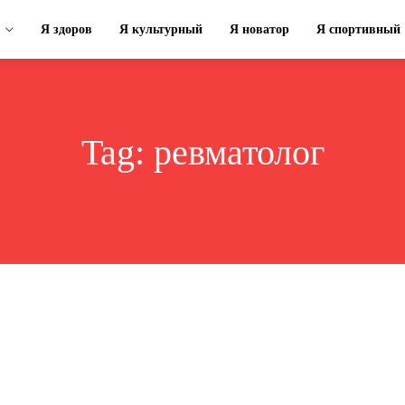
Я здоров
Я культурный
Я новатор
Я спортивный
Tag:
ревматолог