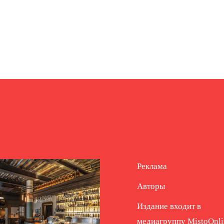
Реклама
Авторы
Издание входит в
медиагруппу
MistoOnli