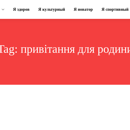
Я здоров
Я культурный
Я новатор
Я спортивный
Tag:
привітання для родин