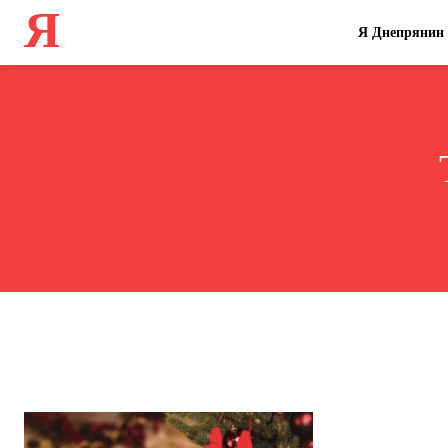
Я
Я Днепрянин