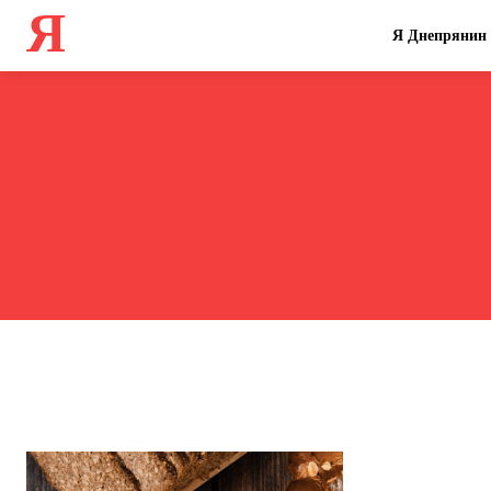
Я
Я Днепрянин