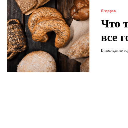
Я здоров
Что 
все 
В последние год