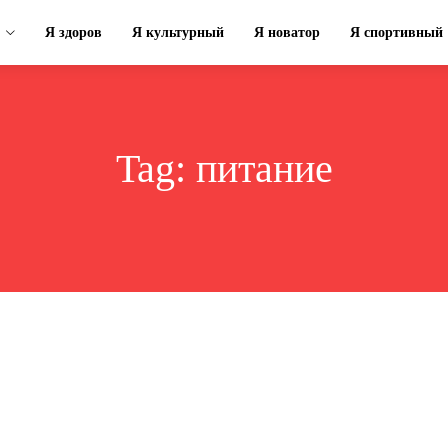
Я здоров
Я культурный
Я новатор
Я спортивный
Tag:
питание