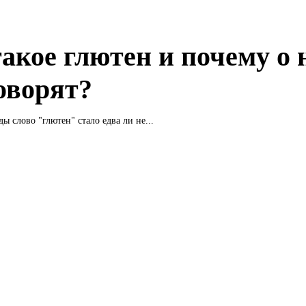
такое глютен и почему о 
говорят?
ы слово "глютен" стало едва ли не...