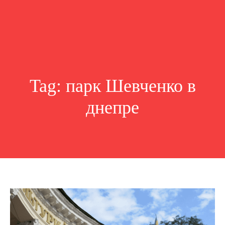
Tag:
парк Шевченко в
днепре