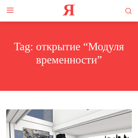
Я
Tag:
открытие “Модуля
временности”