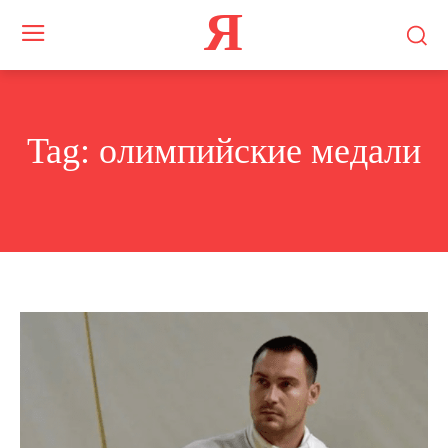
Я
Tag:
олимпийские медали