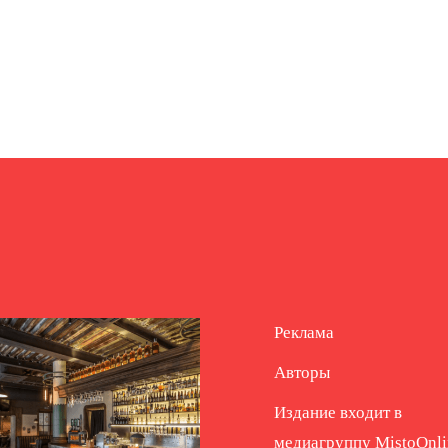
Реклама
Авторы
Издание входит в
медиагруппу
MistoOnli