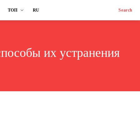
ТОП
RU
Search
способы их устранения