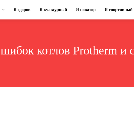
Я здоров
Я культурный
Я новатор
Я спортивный
ошибок котлов Protherm и 