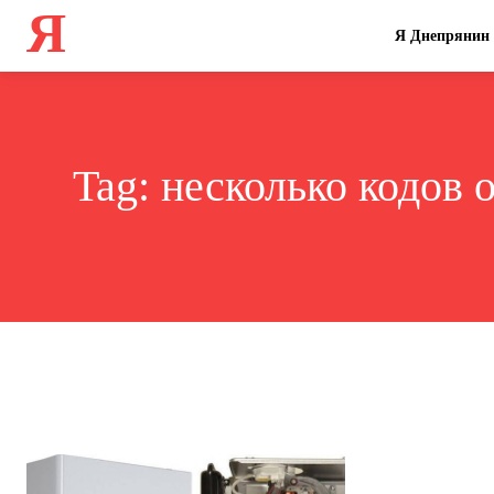
Я
Я Днепрянин
Tag:
несколько кодов 