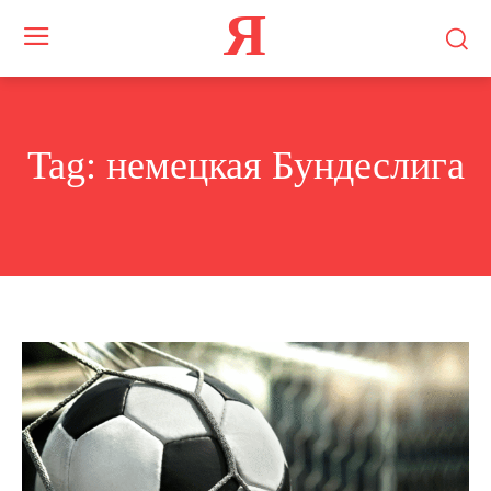
Я
Tag:
немецкая Бундеслига