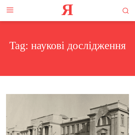
Я
Tag:
наукові дослідження