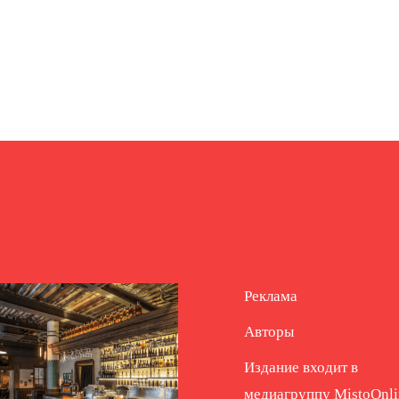
Реклама
Авторы
Издание входит в
медиагруппу
MistoOnli