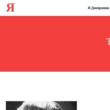
Я
Я Днепрянин