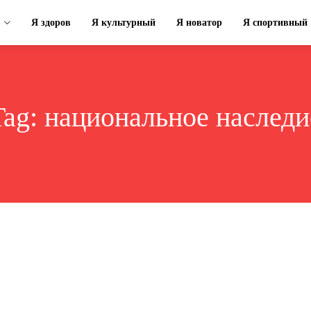
Я здоров
Я культурный
Я новатор
Я спортивный
Tag:
национальное наследи