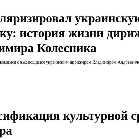
ляризировал украинску
ку: история жизни дири
имира Колесника
акомимся с выдающимся украинским дирижером Владимиром Андреевиче
сификация культурной с
ра