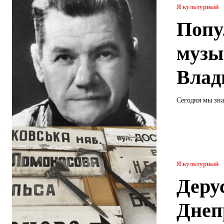
Я культурный
Попу
музы
Влад
Сегодня мы зн
Я культурный
Деру
Днеп