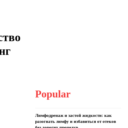
ство
нг
Popular
Лимфодренаж и застой жидкости: как
разогнать лимфу и избавиться от отеков
без дорогих процедур