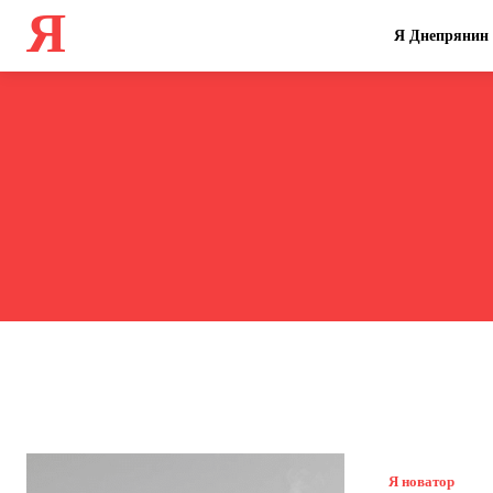
Я
Я Днепрянин
Я новатор