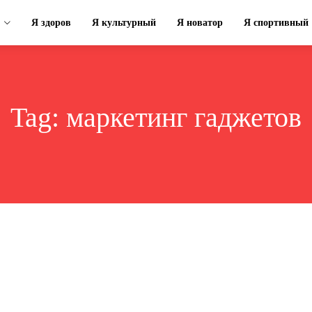
Я здоров
Я культурный
Я новатор
Я спортивный
Tag:
маркетинг гаджетов