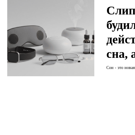
Слип
буди
дейс
сна,
Сон - это новая