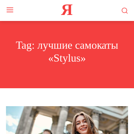
Я
Tag:
лучшие самокаты
«Stylus»