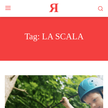
Я
Tag:
LA SCALA