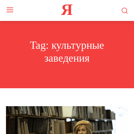
Я
Tag:
культурные
заведения