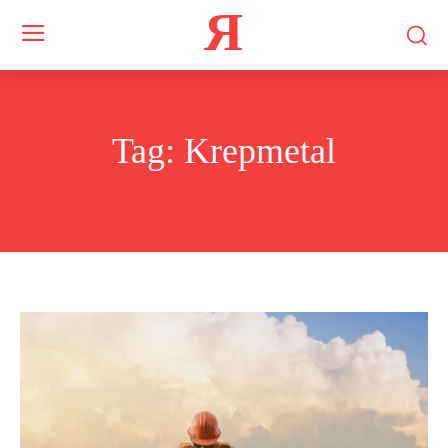
Я
Tag:
Krepmetal