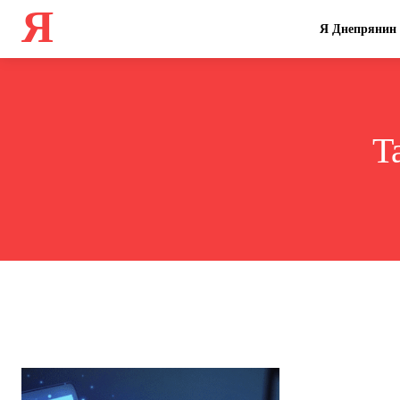
Я
Я Днепрянин
T