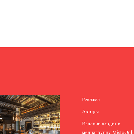
Реклама
Авторы
Издание входит в
медиагруппу
MistoOnli