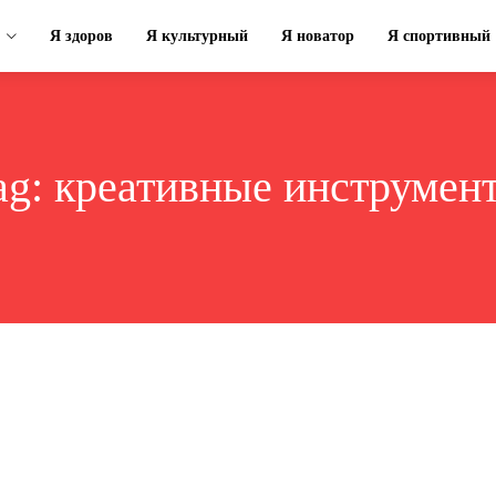
Я здоров
Я культурный
Я новатор
Я спортивный
ag:
креативные инструмен