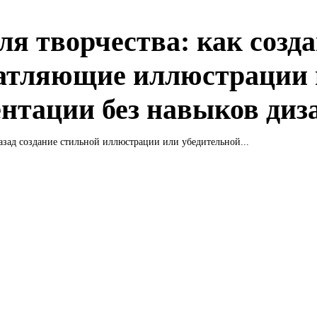
ля творчества: как созд
атляющие иллюстрации 
ентации без навыков диз
азад создание стильной иллюстрации или убедительной...