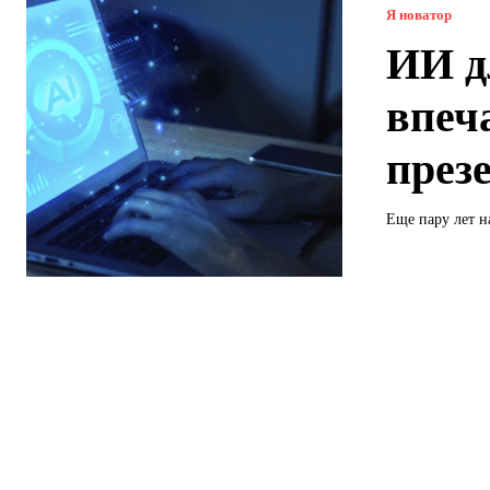
Я новатор
ИИ д
впеч
през
Еще пару лет н