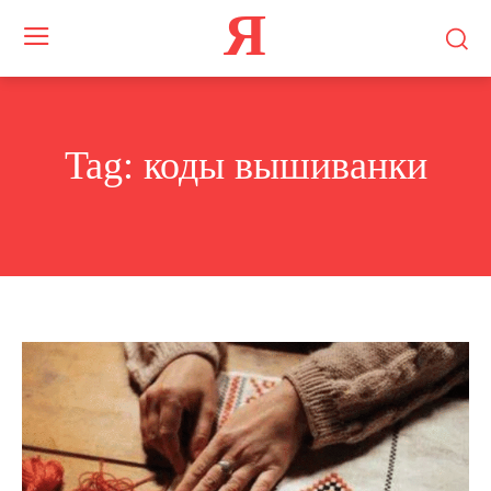
Я
Tag:
коды вышиванки