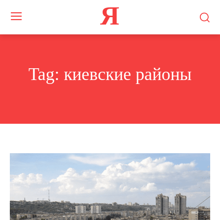
Я
Tag:
киевские районы