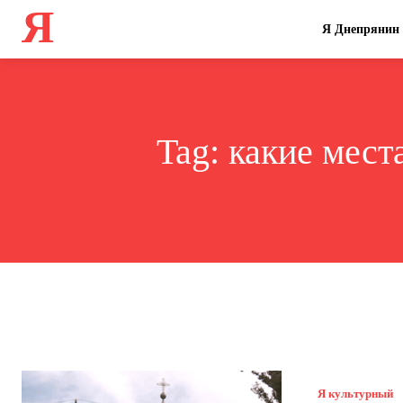
Я
Я Днепрянин
Tag:
какие мест
Я культурный