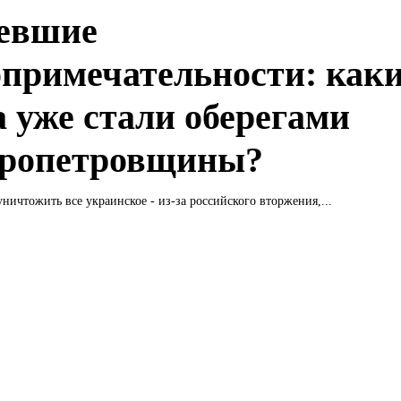
евшие
опримечательности: как
а уже стали оберегами
ропетровщины?
ничтожить все украинское - из-за российского вторжения,...