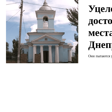
Уцел
дост
мест
Днеп
Они пытаются у