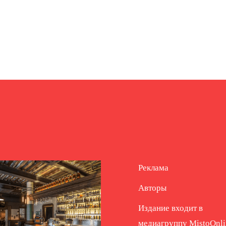
Реклама
Авторы
Издание входит в
медиагруппу
MistoOnli