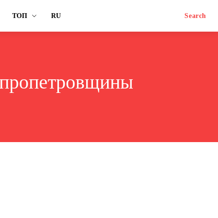
ТОП
RU
Search
непропетровщины