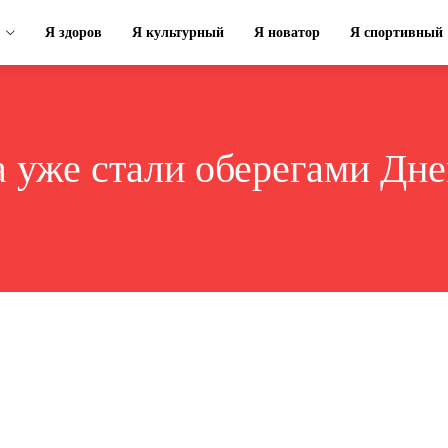
Я здоров
Я культурный
Я новатор
Я спортивный
а уже стали оберегами Д