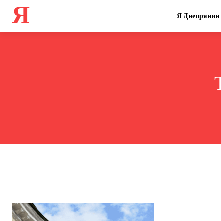
Я
Я Днепрянин