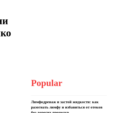
ни
нко
Popular
Лимфодренаж и застой жидкости: как
разогнать лимфу и избавиться от отеков
без дорогих процедур