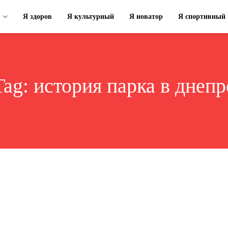
Я здоров
Я культурный
Я новатор
Я спортивный
Tag:
история парка в днепр