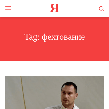
Я
Tag:
фехтование