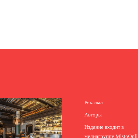
Реклама
Авторы
Издание входит в
медиагруппу
MistoOnli