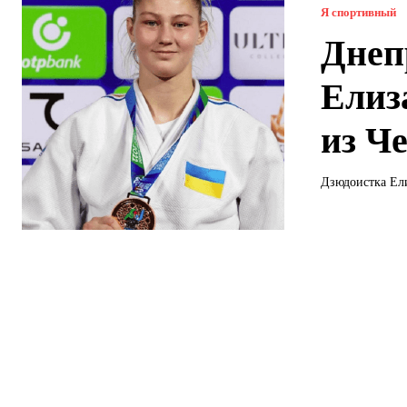
Я спортивный
Днеп
Елиз
из Ч
Дзюдоистка Ели