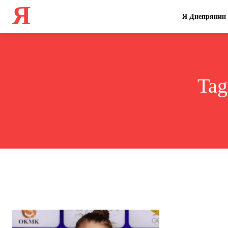
Я
Я Днепрянин
Tag