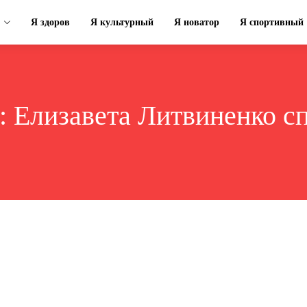
Я здоров
Я культурный
Я новатор
Я спортивный
:
Елизавета Литвиненко с