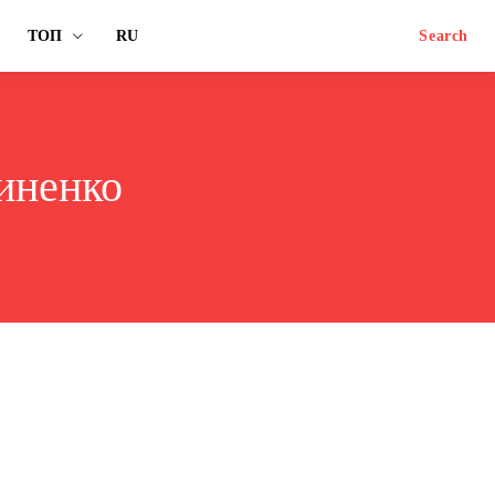
ТОП
RU
Search
иненко