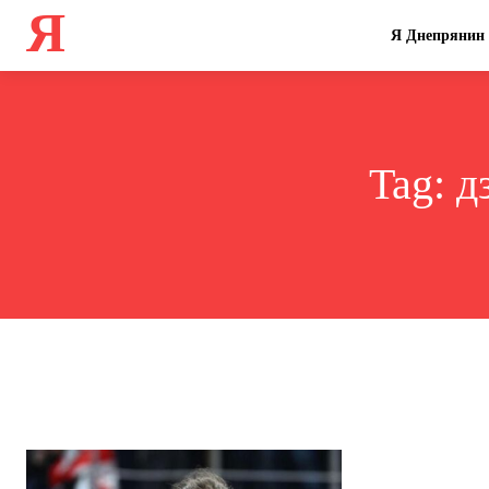
Я
Я Днепрянин
Tag:
д