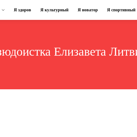
Я здоров
Я культурный
Я новатор
Я спортивный
зюдоистка Елизавета Литв