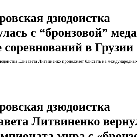
ровская дзюдоистка
улась с “бронзовой” мед
е соревнований в Грузии
юдоистка Елизавета Литвиненко продолжает блистать на международных 
ровская дзюдоистка
авета Литвиненко верну
емпионата мира с «бронз