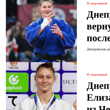
Я спортивный
Днеп
верн
посл
Днепровская дз
Я спортивный
Днеп
Елиз
из Ч