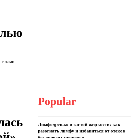
алью
татами....
Popular
лась
Лимфодренаж и застой жидкости: как
разогнать лимфу и избавиться от отеков
ой»
без дорогих процедур