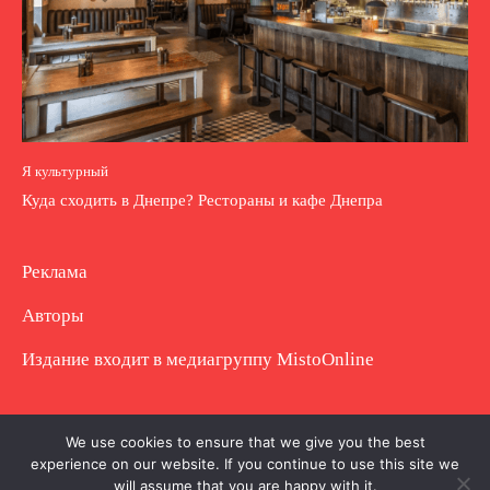
Я культурный
Куда сходить в Днепре? Рестораны и кафе Днепра
Реклама
Авторы
Издание входит в медиагруппу
MistoOnline
Copyright © Полное использование материала
We use cookies to ensure that we give you the best
experience on our website. If you continue to use this site we
запрещено. Частично разрешено с гиперссылкой.
will assume that you are happy with it.