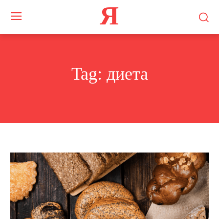
Я
Tag:
диета