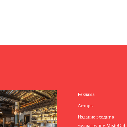
Реклама
Авторы
Издание входит в
медиагруппу
MistoOnli