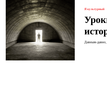
Я культурный
Урок
исто
Давным-давно, 