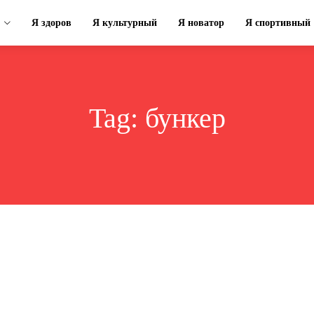
Я здоров
Я культурный
Я новатор
Я спортивный
Tag:
бункер