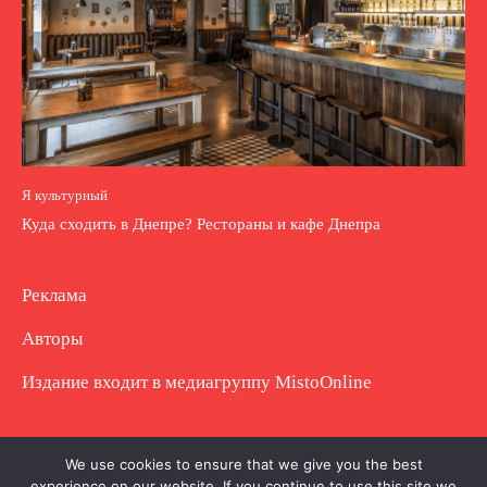
Я культурный
Куда сходить в Днепре? Рестораны и кафе Днепра
Реклама
Авторы
Издание входит в медиагруппу
MistoOnline
Copyright © Полное использование материала
We use cookies to ensure that we give you the best
experience on our website. If you continue to use this site we