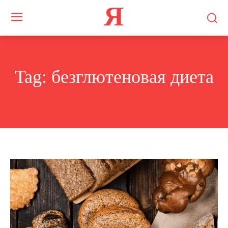
Я
Tag:
безглютеновая диета