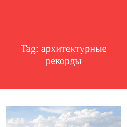
Tag:
архитектурные
рекорды