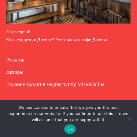
Я культурный
Куда сходить в Днепре? Рестораны и кафе Днепра
Реклама
Авторы
Издание входит в медиагруппу
MistoOnline
Copyright © Полное использование материала
We use cookies to ensure that we give you the best
experience on our website. If you continue to use this site we
запрещено. Частично разрешено с гиперссылкой.
will assume that you are happy with it.
Ok
.
.
.