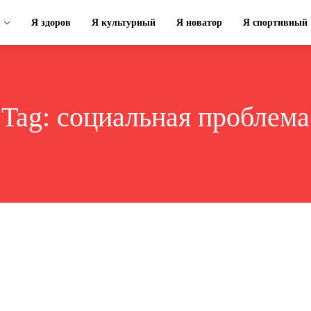
Я здоров
Я культурный
Я новатор
Я спортивный
Tag:
социальная проблема