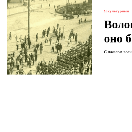
Я культурный
Воло
оно б
С началом воен