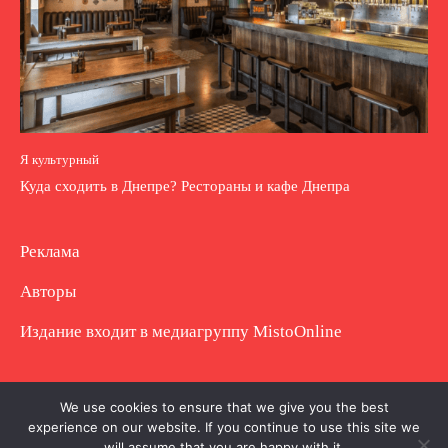
Я культурный
Куда сходить в Днепре? Рестораны и кафе Днепра
Реклама
Авторы
Издание входит в медиагруппу
MistoOnline
Copyright © Полное использование материала
We use cookies to ensure that we give you the best
experience on our website. If you continue to use this site we
запрещено. Частично разрешено с гиперссылкой.
will assume that you are happy with it.