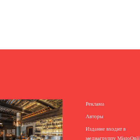
Реклама
Авторы
Издание входит в
медиагруппу
MistoOnli