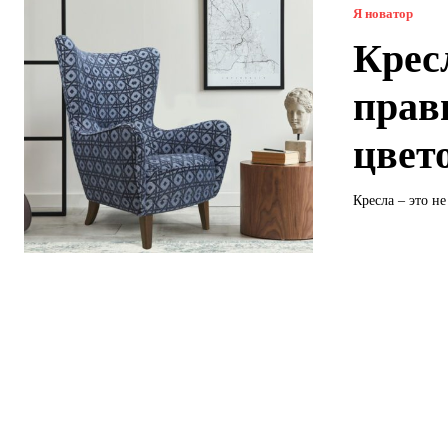
Я новатор
Крес
прав
цвет
Кресла – это н