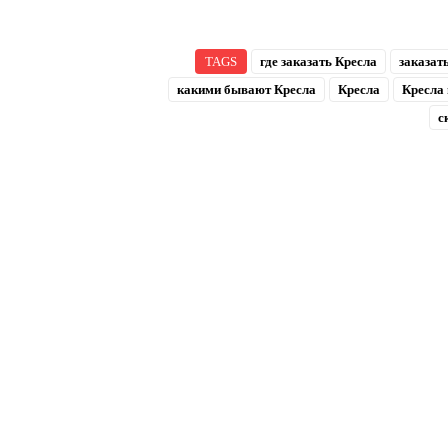
TAGS
где заказать Кресла
заказат
какими бывают Кресла
Кресла
Кресла 
с