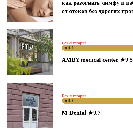
как разогнать лимфу и и
от отеков без дорогих про
Без категории
★ 9.5
AMBY medical center ★9.5
Без категории
★ 9.7
M-Dental ★9.7