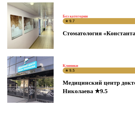
Без категории
★ 9.7
Стоматология «Константа
Клиники
★ 9.5
Медицинский центр докт
Николаева ★9.5