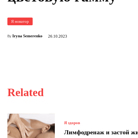
Я новатор
Iryna Semerenko
26.10.2023
By
Related
Я здоров
Лимфодренаж и застой ж