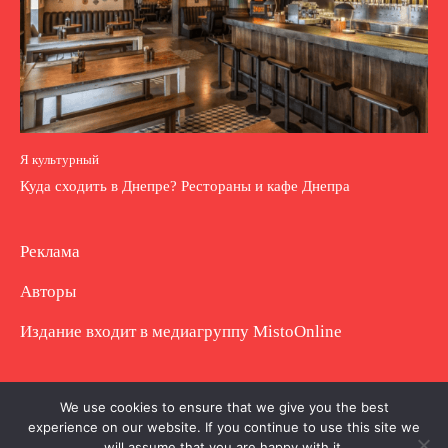
Я культурный
Куда сходить в Днепре? Рестораны и кафе Днепра
Реклама
Авторы
Издание входит в медиагруппу
MistoOnline
Copyright © Полное использование материала
We use cookies to ensure that we give you the best
experience on our website. If you continue to use this site we
запрещено. Частично разрешено с гиперссылкой.
will assume that you are happy with it.