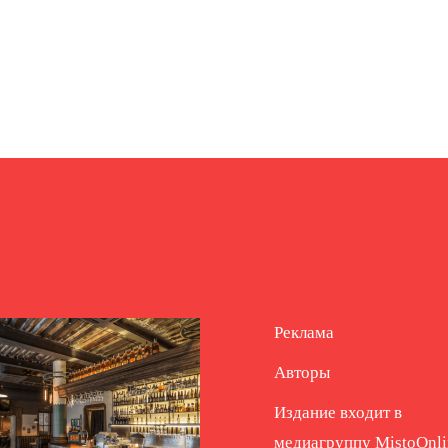
Реклама
Авторы
Издание входит в
медиагруппу
MistoOnli