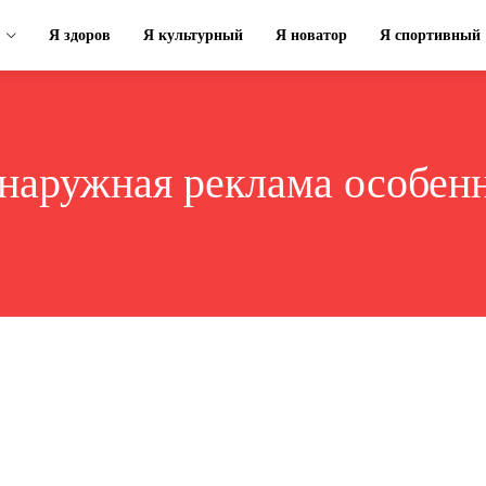
Я здоров
Я культурный
Я новатор
Я спортивный
наружная реклама особен