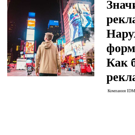
Знач
рекл
Нару
форм
Как 
рекла
Компания IDMed