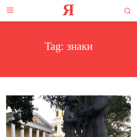
Я
Tag:
знаки