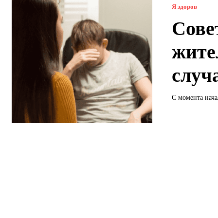
Я здоров
Сове
жите
случ
С момента нача