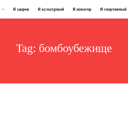
Я здоров
Я культурный
Я новатор
Я спортивный
Tag:
бомбоубежище