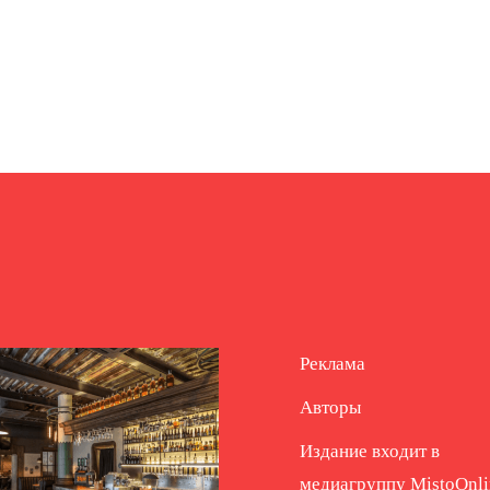
Реклама
Авторы
Издание входит в
медиагруппу
MistoOnli