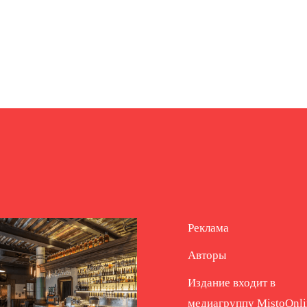
Реклама
Авторы
Издание входит в
медиагруппу
MistoOnli