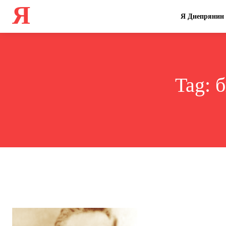
Я
Я Днепрянин
Tag:
б