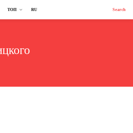
ТОП
RU
Search
ицкого