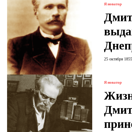
Я новатор
Дмит
выда
Днеп
25 октября 1855
Я новатор
Жизн
Дмит
прин