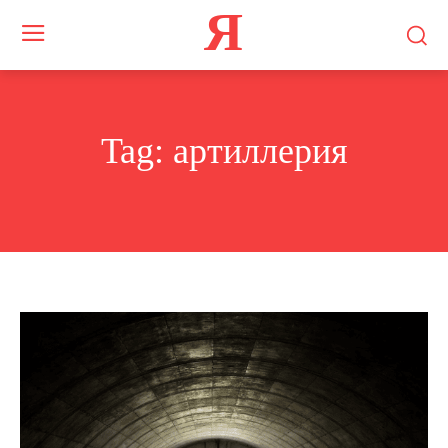
Я
Tag:
артиллерия