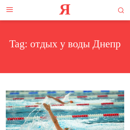
Я
Tag:
отдых у воды Днепр