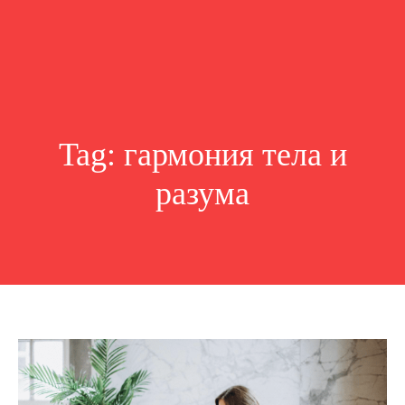
Tag:
гармония тела и
разума