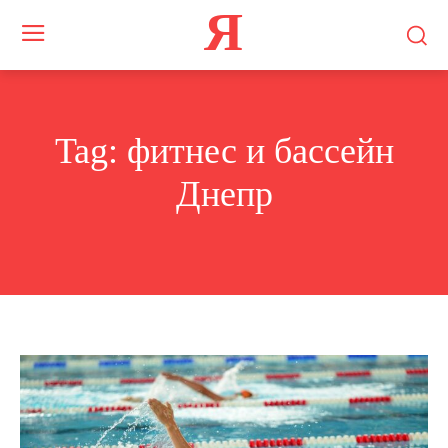
Я
Tag:
фитнес и бассейн
Днепр