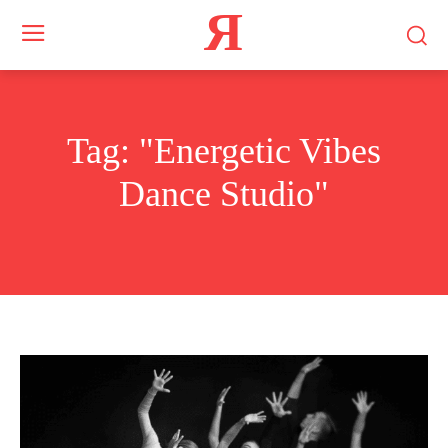
Я
Tag:
"Energetic Vibes
Dance Studio"