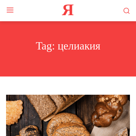
Я
Tag:
целиакия