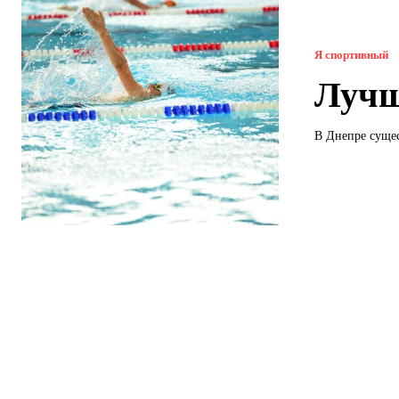
Я спортивный
Лучш
В Днепре сущес