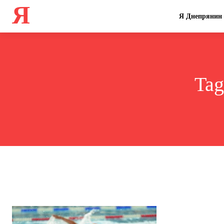
Я
Я Днепрянин
Ta