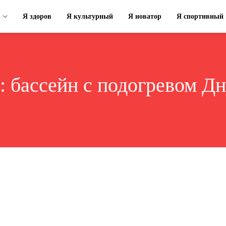
Я здоров
Я культурный
Я новатор
Я спортивный
g:
бассейн с подогревом Д