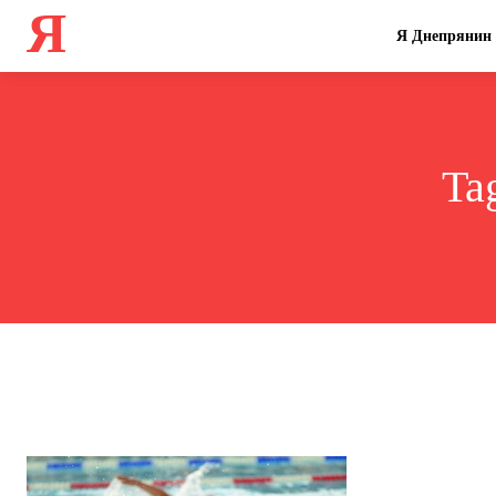
Я
Я Днепрянин
Ta