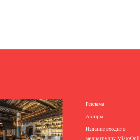
Реклама
Авторы
Издание входит в
медиагруппу
MistoOnli