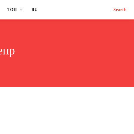
ТОП
RU
Search
епр