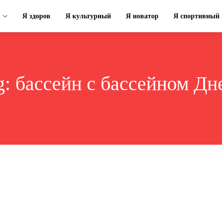
Я здоров
Я культурный
Я новатор
Я спортивный
g:
бассейн с бассейном Дн