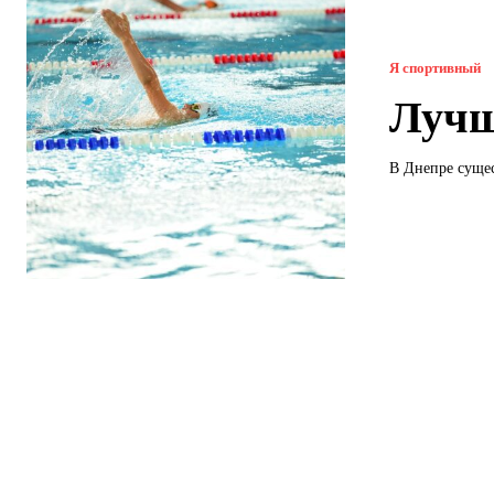
Я спортивный
Лучш
В Днепре сущес