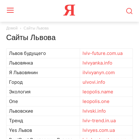
Я
Домой
Сайты Львова
Сайты Львова
Львов будущего
lviv-future.com.ua
Львовянка
lvivyanka.info
Я Львовянин
ilvivyanyn.com
Город
ulvovi.info
Экология
leopolis.name
One
leopolis.one
Львовские
lvivski.info
Тренд
lviv-trend.in.ua
Yes Львов
lvivyes.com.ua