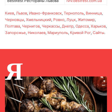
BestRest Рестораны Львова
lviv.bestrest.com.ua
Киев
,
Львов
,
Ивано-Франковск
,
Тернополь
,
Винница
,
Черновцы
,
Хмельницкий
,
Ровно
,
Луцк
,
Житомир
,
Полтава
,
Чернигов
,
Черкассы
,
Днепр
,
Одесса
,
Харьков
,
Запорожье
,
Николаев
,
Мариуполь
,
Кривой Рог
,
Сайты
.
Я