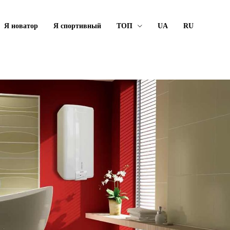
Я новатор
Я спортивный
ТОП
UA
RU