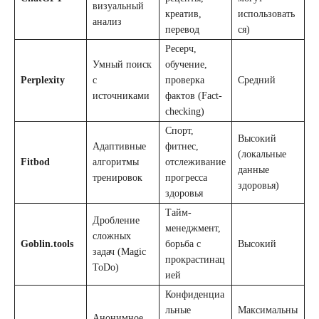
визуальный
креатив,
использовать
анализ
перевод
ся)
Ресерч,
Умный поиск
обучение,
Perplexity
с
проверка
Средний
источниками
фактов (Fact-
checking)
Спорт,
Высокий
Адаптивные
фитнес,
(локальные
Fitbod
алгоритмы
отслеживание
данные
тренировок
прогресса
здоровья)
здоровья
Тайм-
Дробление
менеджмент,
сложных
Goblin.tools
борьба с
Высокий
задач (Magic
прокрастинац
ToDo)
ией
Конфиденциа
льные
Максимальны
Анонимное