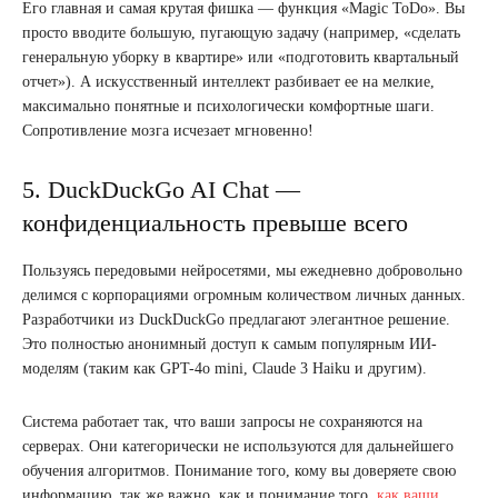
Его главная и самая крутая фишка — функция «Magic ToDo». Вы
просто вводите большую, пугающую задачу (например, «сделать
генеральную уборку в квартире» или «подготовить квартальный
отчет»). А искусственный интеллект разбивает ее на мелкие,
максимально понятные и психологически комфортные шаги.
Сопротивление мозга исчезает мгновенно!
5. DuckDuckGo AI Chat —
конфиденциальность превыше всего
Пользуясь передовыми нейросетями, мы ежедневно добровольно
делимся с корпорациями огромным количеством личных данных.
Разработчики из DuckDuckGo предлагают элегантное решение.
Это полностью анонимный доступ к самым популярным ИИ-
моделям (таким как GPT-4o mini, Claude 3 Haiku и другим).
Система работает так, что ваши запросы не сохраняются на
серверах. Они категорически не используются для дальнейшего
обучения алгоритмов. Понимание того, кому вы доверяете свою
информацию, так же важно, как и понимание того,
как ваши