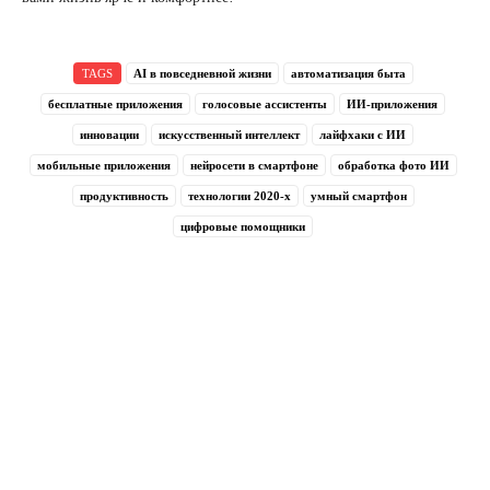
TAGS
AI в повседневной жизни
автоматизация быта
бесплатные приложения
голосовые ассистенты
ИИ-приложения
инновации
искусственный интеллект
лайфхаки с ИИ
мобильные приложения
нейросети в смартфоне
обработка фото ИИ
продуктивность
технологии 2020-х
умный смартфон
цифровые помощники